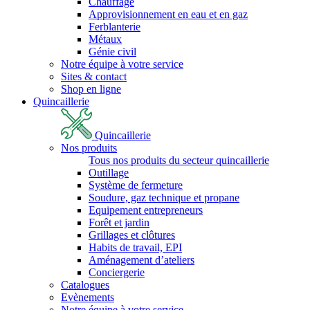
Chauffage
Approvisionnement en eau et en gaz
Ferblanterie
Métaux
Génie civil
Notre équipe à votre service
Sites & contact
Shop en ligne
Quincaillerie
Quincaillerie
Nos produits
Tous nos produits du secteur quincaillerie
Outillage
Système de fermeture
Soudure, gaz technique et propane
Equipement entrepreneurs
Forêt et jardin
Grillages et clôtures
Habits de travail, EPI
Aménagement d’ateliers
Conciergerie
Catalogues
Evènements
Notre équipe à votre service