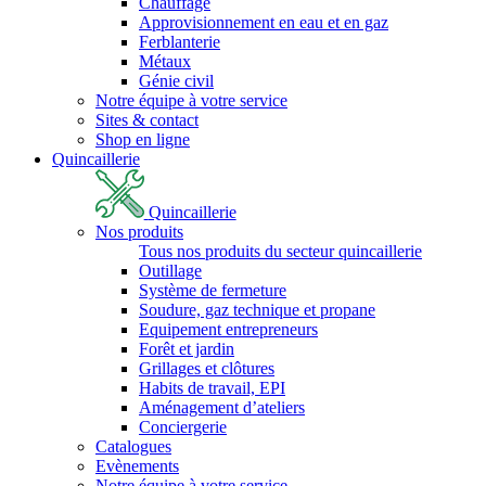
Chauffage
Approvisionnement en eau et en gaz
Ferblanterie
Métaux
Génie civil
Notre équipe à votre service
Sites & contact
Shop en ligne
Quincaillerie
Quincaillerie
Nos produits
Tous nos produits du secteur quincaillerie
Outillage
Système de fermeture
Soudure, gaz technique et propane
Equipement entrepreneurs
Forêt et jardin
Grillages et clôtures
Habits de travail, EPI
Aménagement d’ateliers
Conciergerie
Catalogues
Evènements
Notre équipe à votre service