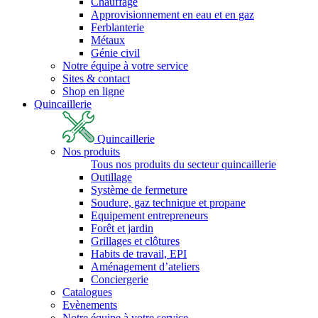
Chauffage
Approvisionnement en eau et en gaz
Ferblanterie
Métaux
Génie civil
Notre équipe à votre service
Sites & contact
Shop en ligne
Quincaillerie
Quincaillerie
Nos produits
Tous nos produits du secteur quincaillerie
Outillage
Système de fermeture
Soudure, gaz technique et propane
Equipement entrepreneurs
Forêt et jardin
Grillages et clôtures
Habits de travail, EPI
Aménagement d’ateliers
Conciergerie
Catalogues
Evènements
Notre équipe à votre service