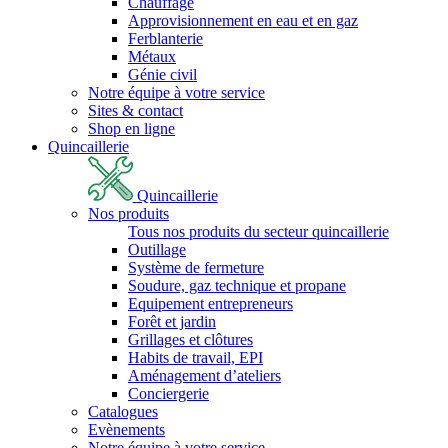
Chauffage
Approvisionnement en eau et en gaz
Ferblanterie
Métaux
Génie civil
Notre équipe à votre service
Sites & contact
Shop en ligne
Quincaillerie
Quincaillerie
Nos produits
Tous nos produits du secteur quincaillerie
Outillage
Système de fermeture
Soudure, gaz technique et propane
Equipement entrepreneurs
Forêt et jardin
Grillages et clôtures
Habits de travail, EPI
Aménagement d’ateliers
Conciergerie
Catalogues
Evènements
Notre équipe à votre service