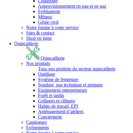
Chauffage
Approvisionnement en eau et en gaz
Ferblanterie
Métaux
Génie civil
Notre équipe à votre service
Sites & contact
Shop en ligne
Quincaillerie
Quincaillerie
Nos produits
Tous nos produits du secteur quincaillerie
Outillage
Système de fermeture
Soudure, gaz technique et propane
Equipement entrepreneurs
Forêt et jardin
Grillages et clôtures
Habits de travail, EPI
Aménagement d’ateliers
Conciergerie
Catalogues
Evènements
Notre équipe à votre service