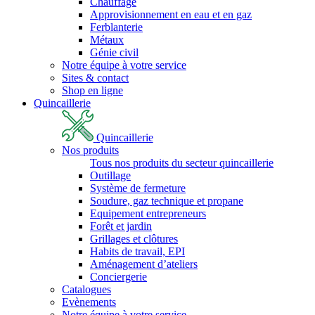
Chauffage
Approvisionnement en eau et en gaz
Ferblanterie
Métaux
Génie civil
Notre équipe à votre service
Sites & contact
Shop en ligne
Quincaillerie
Quincaillerie
Nos produits
Tous nos produits du secteur quincaillerie
Outillage
Système de fermeture
Soudure, gaz technique et propane
Equipement entrepreneurs
Forêt et jardin
Grillages et clôtures
Habits de travail, EPI
Aménagement d’ateliers
Conciergerie
Catalogues
Evènements
Notre équipe à votre service