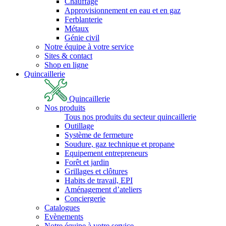
Chauffage
Approvisionnement en eau et en gaz
Ferblanterie
Métaux
Génie civil
Notre équipe à votre service
Sites & contact
Shop en ligne
Quincaillerie
Quincaillerie
Nos produits
Tous nos produits du secteur quincaillerie
Outillage
Système de fermeture
Soudure, gaz technique et propane
Equipement entrepreneurs
Forêt et jardin
Grillages et clôtures
Habits de travail, EPI
Aménagement d’ateliers
Conciergerie
Catalogues
Evènements
Notre équipe à votre service